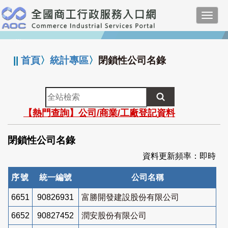
跳
Toggl
到
navig
主
:::
要
內
||
首頁
〉
統計專區
〉
閉鎖性公司名錄
容
全
站
【熱門查詢】公司/商業/工廠登記資料
檢
索
閉鎖性公司名錄
資料更新頻率：即時
序號
統一編號
公司名稱
6651
90826931
富勝開發建設股份有限公司
6652
90827452
潤安股份有限公司