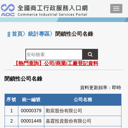
跳
Toggl
到
navig
主
:::
要
內
||
首頁
〉
統計專區
〉
閉鎖性公司名錄
容
全
站
【熱門查詢】公司/商業/工廠登記資料
檢
索
閉鎖性公司名錄
資料更新頻率：即時
序號
統一編號
公司名稱
1
00000379
勤宸股份有限公司
2
00001449
嘉霆投資股份有限公司