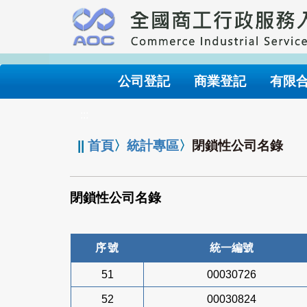
跳
到
主
要
內
公司登記
商業登記
有限
容
:::
||
首頁
〉
統計專區
〉
閉鎖性公司名錄
閉鎖性公司名錄
序號
統一編號
51
00030726
52
00030824