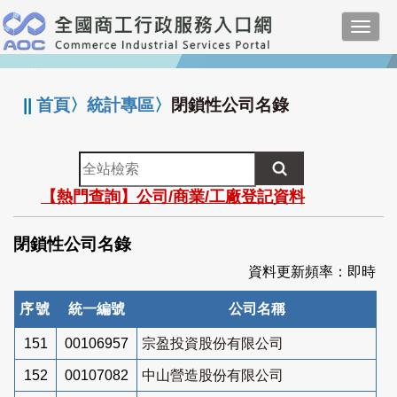
跳
Toggl
到
navig
主
:::
要
內
||
首頁
〉
統計專區
〉
閉鎖性公司名錄
容
全
站
【熱門查詢】公司/商業/工廠登記資料
檢
索
閉鎖性公司名錄
資料更新頻率：即時
序號
統一編號
公司名稱
151
00106957
宗盈投資股份有限公司
152
00107082
中山營造股份有限公司