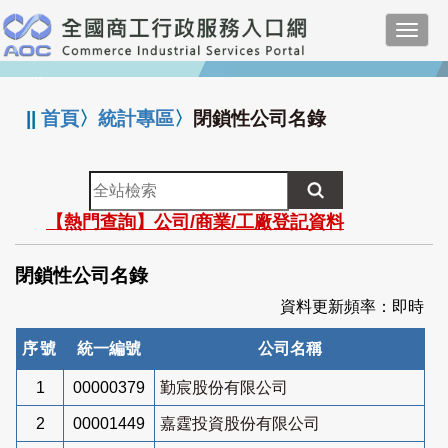
跳
Toggl
到
navig
主
:::
要
內
||
首頁
〉
統計專區
〉
閉鎖性公司名錄
容
全
站
【熱門查詢】公司/商業/工廠登記資料
檢
索
閉鎖性公司名錄
資料更新頻率：即時
序號
統一編號
公司名稱
1
00000379
勤宸股份有限公司
2
00001449
嘉霆投資股份有限公司