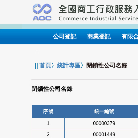
跳
到
主
要
內
公司登記
商業登記
有限
容
:::
||
首頁
〉
統計專區
〉
閉鎖性公司名錄
閉鎖性公司名錄
序號
統一編號
1
00000379
2
00001449