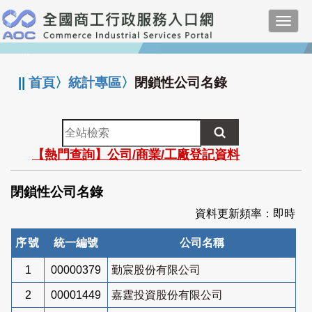
跳
Toggl
到
navig
主
:::
要
內
||
首頁
〉
統計專區
〉
閉鎖性公司名錄
容
全
站
【熱門查詢】公司/商業/工廠登記資料
檢
索
閉鎖性公司名錄
資料更新頻率：即時
序號
統一編號
公司名稱
1
00000379
勤宸股份有限公司
2
00001449
嘉霆投資股份有限公司