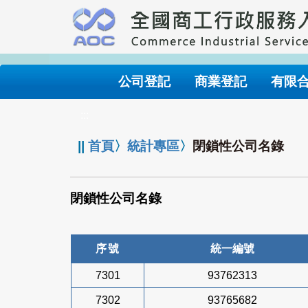
跳
到
主
要
內
公司登記
商業登記
有限
容
:::
||
首頁
〉
統計專區
〉
閉鎖性公司名錄
閉鎖性公司名錄
序號
統一編號
7301
93762313
7302
93765682