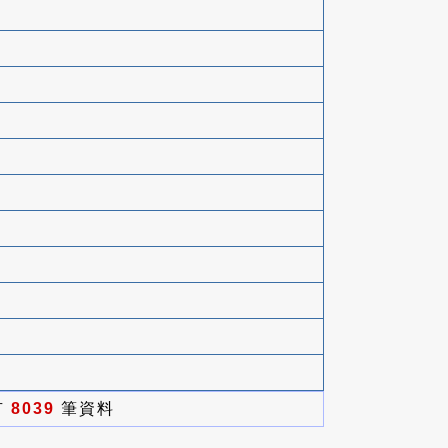
有
8039
筆資料