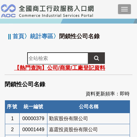
跳
Toggl
到
navig
主
:::
要
內
||
首頁
〉
統計專區
〉
閉鎖性公司名錄
容
全
站
【熱門查詢】公司/商業/工廠登記資料
檢
索
閉鎖性公司名錄
資料更新頻率：即時
序號
統一編號
公司名稱
1
00000379
勤宸股份有限公司
2
00001449
嘉霆投資股份有限公司