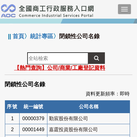
跳
Toggl
到
navig
主
:::
要
內
||
首頁
〉
統計專區
〉
閉鎖性公司名錄
容
全
站
【熱門查詢】公司/商業/工廠登記資料
檢
索
閉鎖性公司名錄
資料更新頻率：即時
序號
統一編號
公司名稱
1
00000379
勤宸股份有限公司
2
00001449
嘉霆投資股份有限公司