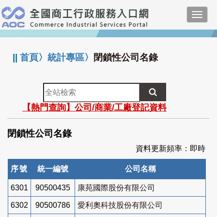
跳
Toggl
到
navig
主
:::
要
內
||
首頁
〉
統計專區
〉
閉鎖性公司名錄
容
全
站
【熱門查詢】公司/商業/工廠登記資料
檢
索
閉鎖性公司名錄
資料更新頻率：即時
序號
統一編號
公司名稱
6301
90500435
康苑國際股份有限公司
6302
90500786
愛利奧科技股份有限公司