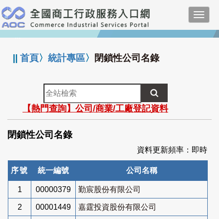
跳
Toggl
到
navig
主
:::
要
內
||
首頁
〉
統計專區
〉
閉鎖性公司名錄
容
全
站
【熱門查詢】公司/商業/工廠登記資料
檢
索
閉鎖性公司名錄
資料更新頻率：即時
序號
統一編號
公司名稱
1
00000379
勤宸股份有限公司
2
00001449
嘉霆投資股份有限公司