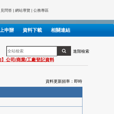
常見問答
|
網站導覽
|
公務專區
上申辦
資料下載
相關連結
全
進階檢索
站
】公司/商業/工廠登記資料
檢
索
資料更新頻率：即時