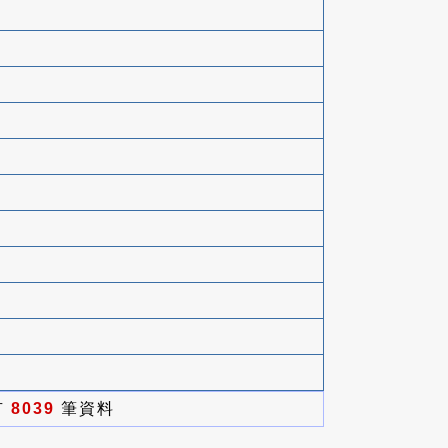
有
8039
筆資料