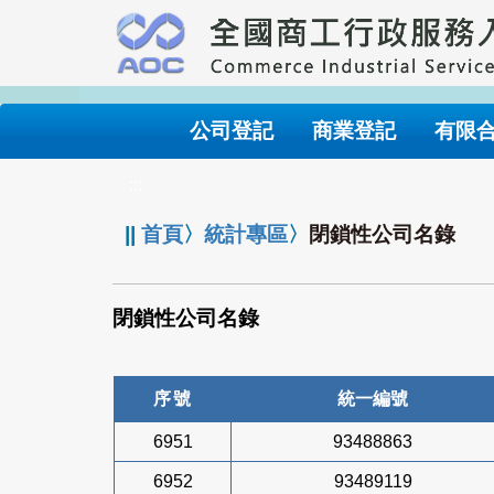
跳
到
主
要
內
公司登記
商業登記
有限
容
:::
||
首頁
〉
統計專區
〉
閉鎖性公司名錄
閉鎖性公司名錄
序號
統一編號
6951
93488863
6952
93489119