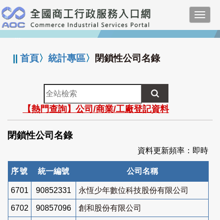
跳
Toggl
到
navig
主
:::
要
內
||
首頁
〉
統計專區
〉
閉鎖性公司名錄
容
全
站
【熱門查詢】公司/商業/工廠登記資料
檢
索
閉鎖性公司名錄
資料更新頻率：即時
序號
統一編號
公司名稱
6701
90852331
永恆少年數位科技股份有限公司
6702
90857096
創和股份有限公司