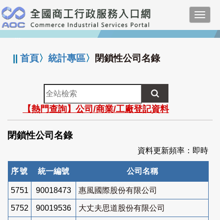
跳
Toggl
到
navig
主
:::
要
內
||
首頁
〉
統計專區
〉
閉鎖性公司名錄
容
全
站
【熱門查詢】公司/商業/工廠登記資料
檢
索
閉鎖性公司名錄
資料更新頻率：即時
序號
統一編號
公司名稱
5751
90018473
惠風國際股份有限公司
5752
90019536
大丈夫思道股份有限公司