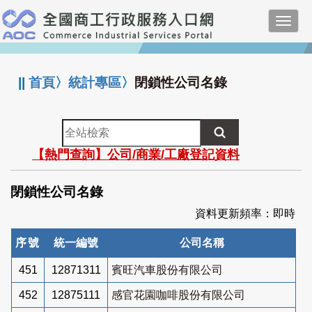
跳
Toggl
到
navig
主
:::
要
內
||
首頁
〉
統計專區
〉
閉鎖性公司名錄
容
全
站
【熱門查詢】公司/商業/工廠登記資料
檢
索
閉鎖性公司名錄
資料更新頻率：即時
序號
統一編號
公司名稱
451
12871311
賓旺汽車股份有限公司
452
12875111
感官花園咖啡股份有限公司