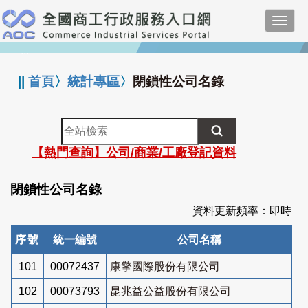
跳
Toggl
到
navig
主
:::
要
內
||
首頁
〉
統計專區
〉
閉鎖性公司名錄
容
全
站
【熱門查詢】公司/商業/工廠登記資料
檢
索
閉鎖性公司名錄
資料更新頻率：即時
序號
統一編號
公司名稱
101
00072437
康擎國際股份有限公司
102
00073793
昆兆益公益股份有限公司