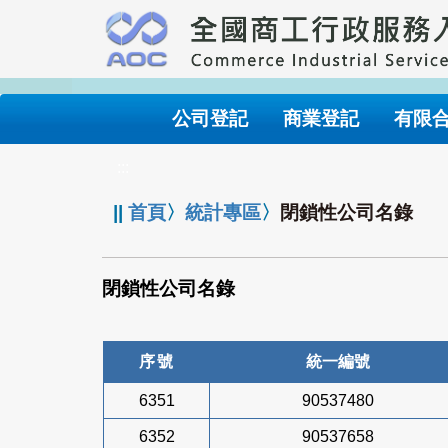
跳
到
主
要
內
公司登記
商業登記
有限
容
:::
||
首頁
〉
統計專區
〉
閉鎖性公司名錄
閉鎖性公司名錄
序號
統一編號
6351
90537480
6352
90537658