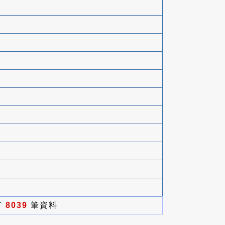
有
8039
筆資料