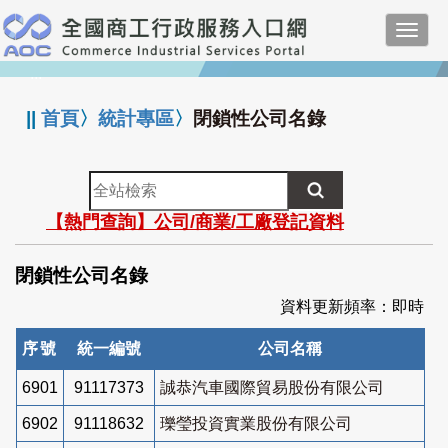
跳
Toggl
到
navig
主
:::
要
內
||
首頁
〉
統計專區
〉
閉鎖性公司名錄
容
全
站
【熱門查詢】公司/商業/工廠登記資料
檢
索
閉鎖性公司名錄
資料更新頻率：即時
序號
統一編號
公司名稱
6901
91117373
誠恭汽車國際貿易股份有限公司
6902
91118632
瓅瑩投資實業股份有限公司