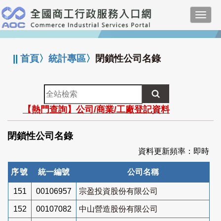
跳
Toggl
到
navig
主
:::
要
內
||
首頁
〉
統計專區
〉
閉鎖性公司名錄
容
全
站
【熱門查詢】公司/商業/工廠登記資料
檢
索
閉鎖性公司名錄
資料更新頻率：即時
序號
統一編號
公司名稱
151
00106957
宗盈投資股份有限公司
152
00107082
中山營造股份有限公司