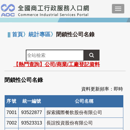
跳
Toggl
到
navig
主
:::
要
內
||
首頁
〉
統計專區
〉
閉鎖性公司名錄
容
全
站
【熱門查詢】公司/商業/工廠登記資料
檢
索
閉鎖性公司名錄
資料更新頻率：即時
序號
統一編號
公司名稱
7001
93522877
探索國際餐飲股份有限公司
7002
93523313
長誼投資股份有限公司