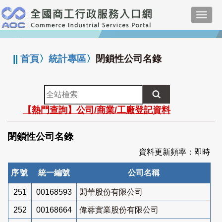
跳
Toggl
到
navig
主
:::
要
內
||
首頁
〉
統計專區
〉
閉鎖性公司名錄
容
全
站
【熱門查詢】公司/商業/工廠登記資料
檢
索
閉鎖性公司名錄
資料更新頻率：即時
序號
統一編號
公司名稱
251
00168593
閎華股份有限公司
252
00168664
偉蓉實業股份有限公司