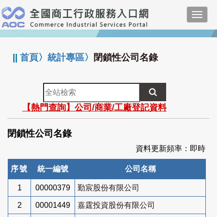
跳
Toggl
到
navig
主
:::
要
內
||
首頁
〉
統計專區
〉
閉鎖性公司名錄
容
全
站
【熱門查詢】公司/商業/工廠登記資料
檢
索
閉鎖性公司名錄
資料更新頻率：即時
序號
統一編號
公司名稱
1
00000379
勤宸股份有限公司
2
00001449
嘉霆投資股份有限公司