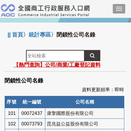
跳
Toggl
到
navig
主
:::
要
內
||
首頁
〉
統計專區
〉
閉鎖性公司名錄
容
全
站
【熱門查詢】公司/商業/工廠登記資料
檢
索
閉鎖性公司名錄
資料更新頻率：即時
序號
統一編號
公司名稱
101
00072437
康擎國際股份有限公司
102
00073793
昆兆益公益股份有限公司