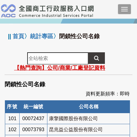
跳
Toggl
到
navig
主
:::
要
內
||
首頁
〉
統計專區
〉
閉鎖性公司名錄
容
全
站
【熱門查詢】公司/商業/工廠登記資料
檢
索
閉鎖性公司名錄
資料更新頻率：即時
序號
統一編號
公司名稱
101
00072437
康擎國際股份有限公司
102
00073793
昆兆益公益股份有限公司