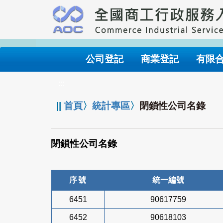
跳
到
主
要
內
公司登記
商業登記
有限
容
:::
||
首頁
〉
統計專區
〉
閉鎖性公司名錄
閉鎖性公司名錄
序號
統一編號
6451
90617759
6452
90618103