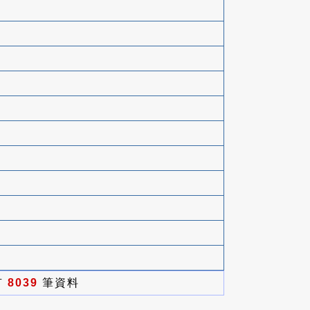
有
8039
筆資料