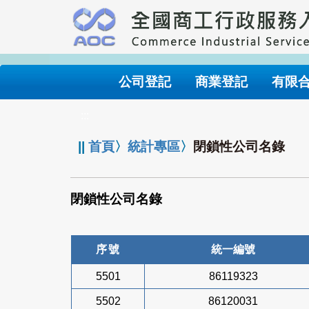
跳
到
主
要
內
公司登記
商業登記
有限
容
:::
||
首頁
〉
統計專區
〉
閉鎖性公司名錄
閉鎖性公司名錄
序號
統一編號
5501
86119323
5502
86120031