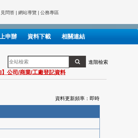
常見問答
|
網站導覽
|
公務專區
上申辦
資料下載
相關連結
全
進階檢索
站
】公司/商業/工廠登記資料
檢
索
資料更新頻率：即時