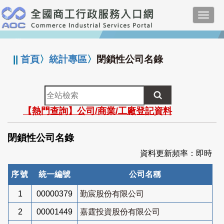
跳
Toggl
到
navig
主
:::
要
內
||
首頁
〉
統計專區
〉
閉鎖性公司名錄
容
全
站
【熱門查詢】公司/商業/工廠登記資料
檢
索
閉鎖性公司名錄
資料更新頻率：即時
序號
統一編號
公司名稱
1
00000379
勤宸股份有限公司
2
00001449
嘉霆投資股份有限公司