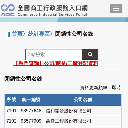
跳
Toggl
到
navig
主
:::
要
內
||
首頁
〉
統計專區
〉
閉鎖性公司名錄
容
全
站
【熱門查詢】公司/商業/工廠登記資料
檢
索
閉鎖性公司名錄
資料更新頻率：即時
序號
統一編號
公司名稱
7101
93577648
信和開發股份有限公司
7102
93577909
鑫焱工程股份有限公司