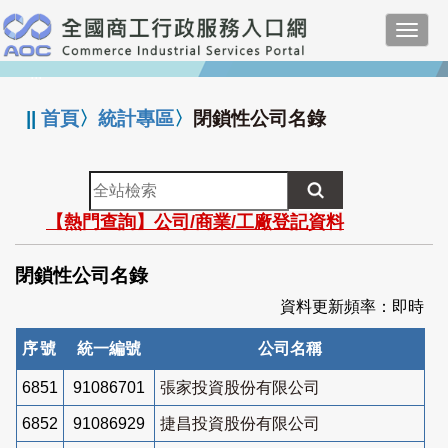
跳
Toggl
到
navig
主
:::
要
內
||
首頁
〉
統計專區
〉
閉鎖性公司名錄
容
全
站
【熱門查詢】公司/商業/工廠登記資料
檢
索
閉鎖性公司名錄
資料更新頻率：即時
序號
統一編號
公司名稱
6851
91086701
張家投資股份有限公司
6852
91086929
捷昌投資股份有限公司