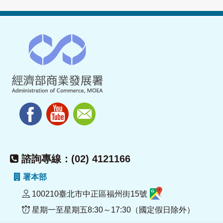
諮詢專線：(02) 4121166
署本部
100210臺北市中正區福州街15號
星期一至星期五8:30～17:30（國定假日除外）