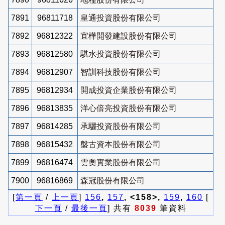
7891
96811718
皇通投資股份有限公司
7892
96812322
宜樺開發建設股份有限公司
7893
96812580
騏水投資股份有限公司
7894
96812907
智訓科技股份有限公司
7895
96812934
開成投資企業股份有限公司
7896
96813835
洋心倍亮投資股份有限公司
7897
96814285
承驪投資股份有限公司
7898
96815432
盤古資本股份有限公司
7899
96816474
雲奧實業股份有限公司
7900
96816869
森冠股份有限公司
[
第一頁
/
上一頁
]
156
,
157
, <158>,
159
,
160
[
下一頁
/
最後一頁
] 共有
8039
筆資料