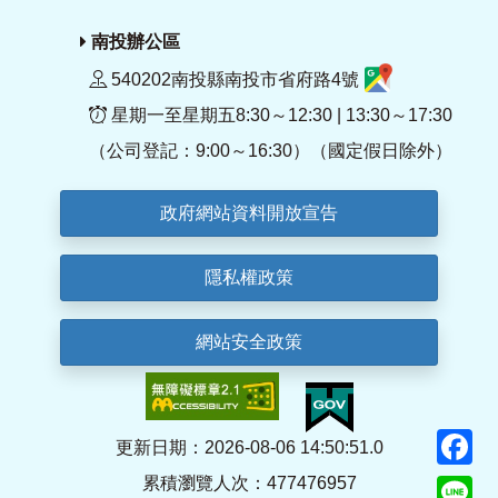
南投辦公區
540202南投縣南投市省府路4號
星期一至星期五8:30～12:30 | 13:30～17:30
（公司登記：9:00～16:30）（國定假日除外）
政府網站資料開放宣告
隱私權政策
網站安全政策
F
更新日期：2026-08-06 14:50:51.0
累積瀏覽人次：477476957
Li