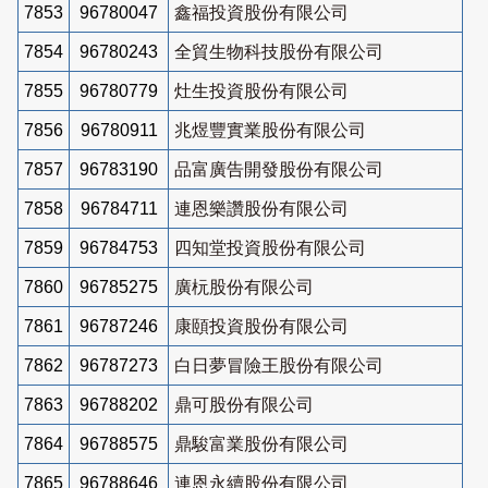
7853
96780047
鑫福投資股份有限公司
7854
96780243
全貿生物科技股份有限公司
7855
96780779
灶生投資股份有限公司
7856
96780911
兆煜豐實業股份有限公司
7857
96783190
品富廣告開發股份有限公司
7858
96784711
連恩樂讚股份有限公司
7859
96784753
四知堂投資股份有限公司
7860
96785275
廣杬股份有限公司
7861
96787246
康頤投資股份有限公司
7862
96787273
白日夢冒險王股份有限公司
7863
96788202
鼎可股份有限公司
7864
96788575
鼎駿富業股份有限公司
7865
96788646
連恩永續股份有限公司