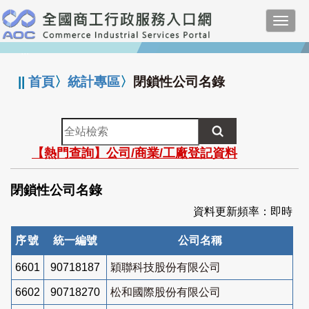
跳
Toggl
到
navig
主
:::
要
內
||
首頁
〉
統計專區
〉
閉鎖性公司名錄
容
全
站
【熱門查詢】公司/商業/工廠登記資料
檢
索
閉鎖性公司名錄
資料更新頻率：即時
序號
統一編號
公司名稱
6601
90718187
穎聯科技股份有限公司
6602
90718270
松和國際股份有限公司