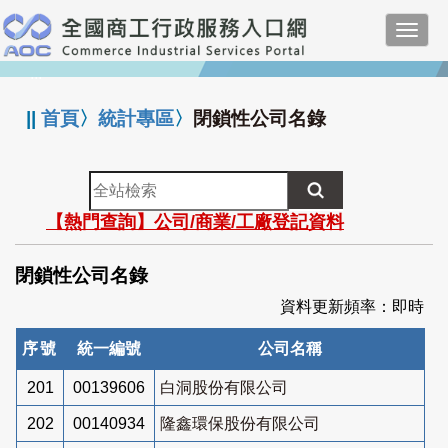
跳
Toggl
到
navig
主
:::
要
內
||
首頁
〉
統計專區
〉
閉鎖性公司名錄
容
全
站
【熱門查詢】公司/商業/工廠登記資料
檢
索
閉鎖性公司名錄
資料更新頻率：即時
序號
統一編號
公司名稱
201
00139606
白洞股份有限公司
202
00140934
隆鑫環保股份有限公司