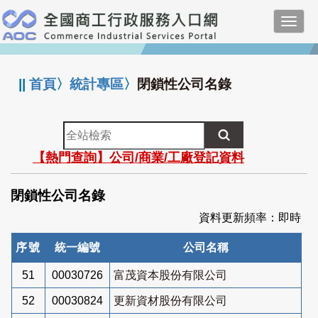
跳
Toggl
到
navig
主
:::
要
內
||
首頁
〉
統計專區
〉
閉鎖性公司名錄
容
全
站
【熱門查詢】公司/商業/工廠登記資料
檢
索
閉鎖性公司名錄
資料更新頻率：即時
序號
統一編號
公司名稱
51
00030726
富茂資本股份有限公司
52
00030824
更新資材股份有限公司