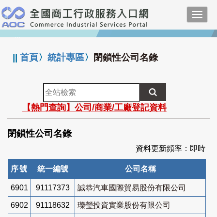
跳
Toggl
到
navig
主
:::
要
內
||
首頁
〉
統計專區
〉
閉鎖性公司名錄
容
全
站
【熱門查詢】公司/商業/工廠登記資料
檢
索
閉鎖性公司名錄
資料更新頻率：即時
序號
統一編號
公司名稱
6901
91117373
誠恭汽車國際貿易股份有限公司
6902
91118632
瓅瑩投資實業股份有限公司