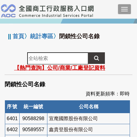
跳
Toggl
到
navig
主
:::
要
內
||
首頁
〉
統計專區
〉
閉鎖性公司名錄
容
全
站
【熱門查詢】公司/商業/工廠登記資料
檢
索
閉鎖性公司名錄
資料更新頻率：即時
序號
統一編號
公司名稱
6401
90588298
宣麾國際股份有限公司
6402
90589557
鑫貴登股份有限公司