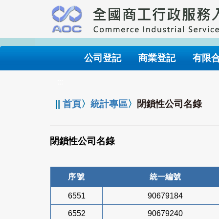
跳
到
主
要
內
公司登記
商業登記
有限
容
:::
||
首頁
〉
統計專區
〉
閉鎖性公司名錄
閉鎖性公司名錄
序號
統一編號
6551
90679184
6552
90679240