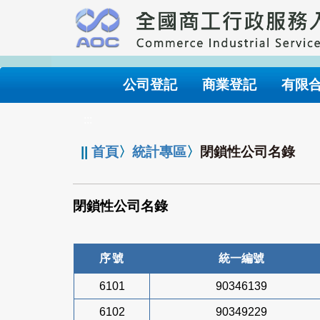
跳
到
主
要
內
公司登記
商業登記
有限
容
:::
||
首頁
〉
統計專區
〉
閉鎖性公司名錄
閉鎖性公司名錄
序號
統一編號
6101
90346139
6102
90349229