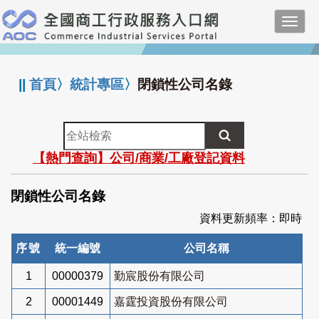
跳
Toggl
到
navig
主
:::
要
內
||
首頁
〉
統計專區
〉
閉鎖性公司名錄
容
全
站
【熱門查詢】公司/商業/工廠登記資料
檢
索
閉鎖性公司名錄
資料更新頻率：即時
序號
統一編號
公司名稱
1
00000379
勤宸股份有限公司
2
00001449
嘉霆投資股份有限公司