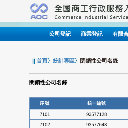
跳
到
主
要
內
公司登記
商業登記
有限
容
:::
||
首頁
〉
統計專區
〉
閉鎖性公司名錄
閉鎖性公司名錄
序號
統一編號
7101
93577128
7102
93577648