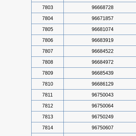
7803
96668728
7804
96671857
7805
96681074
7806
96683919
7807
96684522
7808
96684972
7809
96685439
7810
96686129
7811
96750043
7812
96750064
7813
96750249
7814
96750607