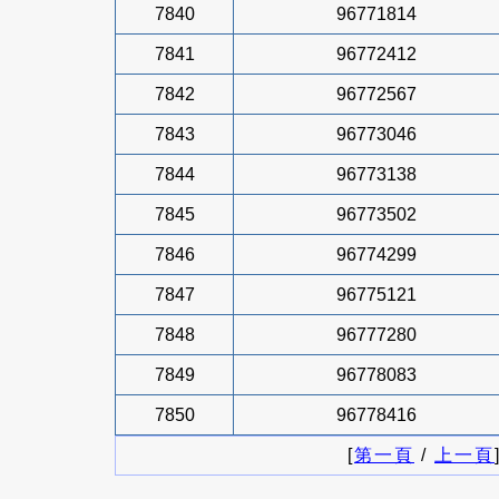
7840
96771814
7841
96772412
7842
96772567
7843
96773046
7844
96773138
7845
96773502
7846
96774299
7847
96775121
7848
96777280
7849
96778083
7850
96778416
[
第一頁
/
上一頁