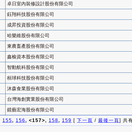
卓日室內裝修設計股份有限公司
鈺翔科技股份有限公司
成昇投資股份有限公司
哈樂維股份有限公司
東農畜產股份有限公司
鑫榆資本股份有限公司
智動航科股份有限公司
桓球科技股份有限公司
沐森食業股份有限公司
台灣海創實業股份有限公司
鏡藝宏海股份有限公司
]
155
,
156
, <157>,
158
,
159
[
下一頁
/
最後一頁
] 共