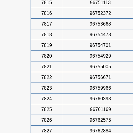
7815
96751113
7816
96752372
7817
96753668
7818
96754478
7819
96754701
7820
96754929
7821
96755005
7822
96756671
7823
96759966
7824
96760393
7825
96761169
7826
96762575
7827
96762884