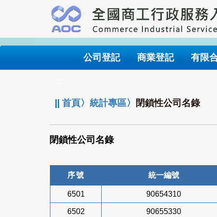
跳
到
主
要
內
公司登記
商業登記
有限
容
:::
||
首頁
〉
統計專區
〉
閉鎖性公司名錄
閉鎖性公司名錄
序號
統一編號
6501
90654310
6502
90655330