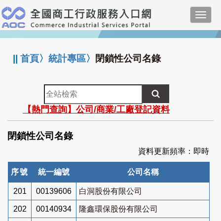
跳
Toggl
到
navig
主
:::
要
內
||
首頁
〉
統計專區
〉
閉鎖性公司名錄
容
全
站
【熱門查詢】公司/商業/工廠登記資料
檢
索
閉鎖性公司名錄
資料更新頻率：即時
序號
統一編號
公司名稱
201
00139606
白洞股份有限公司
202
00140934
隆鑫環保股份有限公司