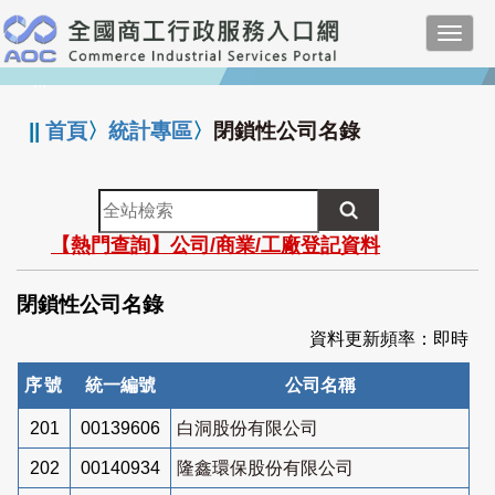
跳
Toggl
到
navig
主
:::
要
內
||
首頁
〉
統計專區
〉
閉鎖性公司名錄
容
全
站
【熱門查詢】公司/商業/工廠登記資料
檢
索
閉鎖性公司名錄
資料更新頻率：即時
序號
統一編號
公司名稱
201
00139606
白洞股份有限公司
202
00140934
隆鑫環保股份有限公司