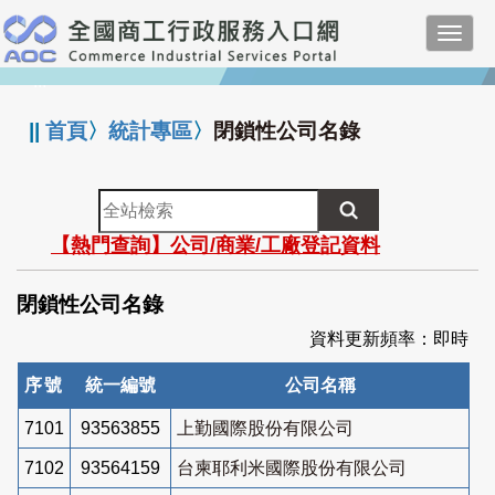
跳
Toggl
到
navig
主
:::
要
內
||
首頁
〉
統計專區
〉
閉鎖性公司名錄
容
全
站
【熱門查詢】公司/商業/工廠登記資料
檢
索
閉鎖性公司名錄
資料更新頻率：即時
序號
統一編號
公司名稱
7101
93563855
上勤國際股份有限公司
7102
93564159
台柬耶利米國際股份有限公司