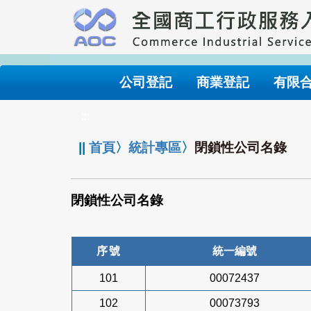
跳
到
主
要
內
公司登記
商業登記
有限
容
:::
||
首頁
〉
統計專區
〉
閉鎖性公司名錄
閉鎖性公司名錄
序號
統一編號
101
00072437
102
00073793