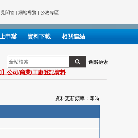
常見問答
|
網站導覽
|
公務專區
上申辦
資料下載
相關連結
全
進階檢索
站
】公司/商業/工廠登記資料
檢
索
資料更新頻率：即時