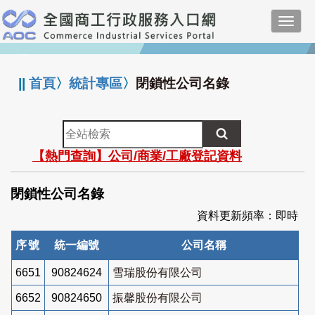
跳
Toggl
到
navig
主
:::
要
內
||
首頁
〉
統計專區
〉
閉鎖性公司名錄
容
全
站
【熱門查詢】公司/商業/工廠登記資料
檢
索
閉鎖性公司名錄
資料更新頻率：即時
序號
統一編號
公司名稱
6651
90824624
雪瑞股份有限公司
6652
90824650
振馨股份有限公司