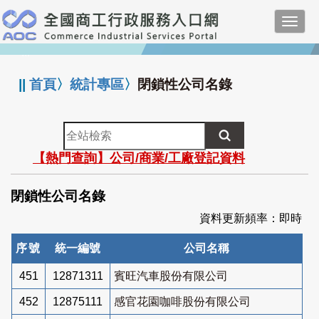
跳
Toggl
到
navig
主
:::
要
內
||
首頁
〉
統計專區
〉
閉鎖性公司名錄
容
全
站
【熱門查詢】公司/商業/工廠登記資料
檢
索
閉鎖性公司名錄
資料更新頻率：即時
序號
統一編號
公司名稱
451
12871311
賓旺汽車股份有限公司
452
12875111
感官花園咖啡股份有限公司