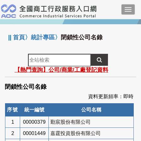
跳
Toggl
到
navig
主
:::
要
內
||
首頁
〉
統計專區
〉
閉鎖性公司名錄
容
全
站
【熱門查詢】公司/商業/工廠登記資料
檢
索
閉鎖性公司名錄
資料更新頻率：即時
序號
統一編號
公司名稱
1
00000379
勤宸股份有限公司
2
00001449
嘉霆投資股份有限公司