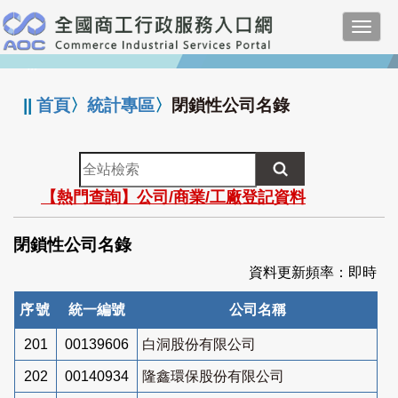
跳
Toggl
到
navig
主
:::
要
內
||
首頁
〉
統計專區
〉
閉鎖性公司名錄
容
全
站
【熱門查詢】公司/商業/工廠登記資料
檢
索
閉鎖性公司名錄
資料更新頻率：即時
序號
統一編號
公司名稱
201
00139606
白洞股份有限公司
202
00140934
隆鑫環保股份有限公司